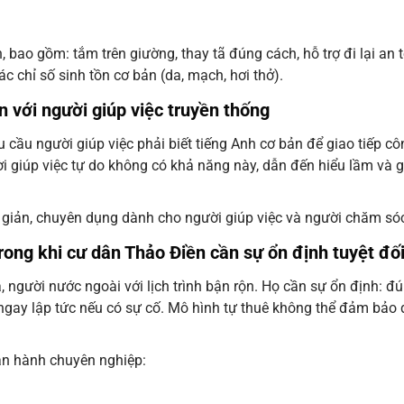
 bao gồm: tắm trên giường, thay tã đúng cách, hỗ trợ đi lại an 
ác chỉ số sinh tồn cơ bản (da, mạch, hơi thở).
n với người giúp việc truyền thống
 cầu người giúp việc phải biết tiếng Anh cơ bản để giao tiếp côn
 giúp việc tự do không có khả năng này, dẫn đến hiểu lầm và g
 giản, chuyên dụng dành cho người giúp việc và người chăm só
trong khi cư dân Thảo Điền cần sự ổn định tuyệt đố
người nước ngoài với lịch trình bận rộn. Họ cần sự ổn định: đú
ngay lập tức nếu có sự cố. Mô hình tự thuê không thể đảm bảo
ận hành chuyên nghiệp: