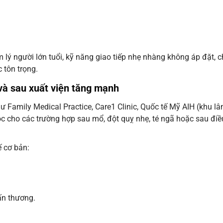
 lý người lớn tuổi, kỹ năng giao tiếp nhẹ nhàng không áp đặt, 
 tôn trọng.
và sau xuất viện tăng mạnh
Family Medical Practice, Care1 Clinic, Quốc tế Mỹ AIH (khu lân
c cho các trường hợp sau mổ, đột quỵ nhẹ, té ngã hoặc sau điều
ế cơ bản:
ấn thương.