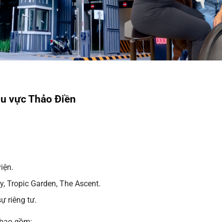
hu vực Thảo Điền
iện.
y, Tropic Garden, The Ascent.
ự riêng tư.