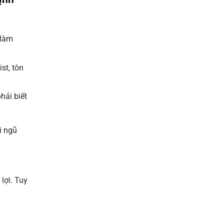
 làm
st, tôn
hải biết
i ngũ
lợi. Tuy