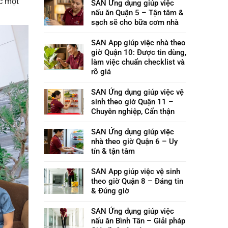
ợc một
SAN Ứng dụng giúp việc
nấu ăn Quận 5 – Tận tâm &
sạch sẽ cho bữa cơm nhà
SAN App giúp việc nhà theo
giờ Quận 10: Được tin dùng,
làm việc chuẩn checklist và
rõ giá
SAN Ứng dụng giúp việc vệ
sinh theo giờ Quận 11 –
Chuyên nghiệp, Cẩn thận
SAN Ứng dụng giúp việc
nhà theo giờ Quận 6 – Uy
tín & tận tâm
SAN App giúp việc vệ sinh
theo giờ Quận 8 – Đáng tin
& Đúng giờ
SAN Ứng dụng giúp việc
nấu ăn Bình Tân – Giải pháp