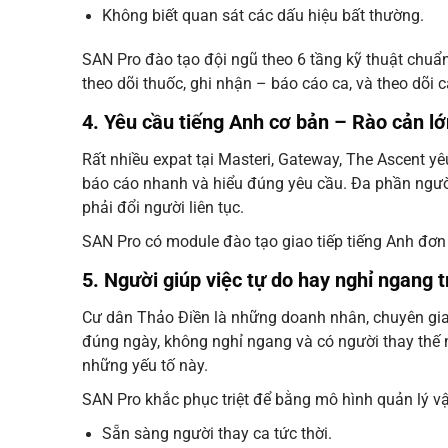
Không biết quan sát các dấu hiệu bất thường.
SAN Pro đào tạo đội ngũ theo 6 tầng kỹ thuật chuẩn,
theo dõi thuốc, ghi nhận – báo cáo ca, và theo dõi c
4. Yêu cầu tiếng Anh cơ bản – Rào cản lớ
Rất nhiều expat tại Masteri, Gateway, The Ascent yêu
báo cáo nhanh và hiểu đúng yêu cầu. Đa phần người
phải đổi người liên tục.
SAN Pro có module đào tạo giao tiếp tiếng Anh đơn
5. Người giúp việc tự do hay nghỉ ngang 
Cư dân Thảo Điền là những doanh nhân, chuyên gia, 
đúng ngày, không nghỉ ngang và có người thay thế 
những yếu tố này.
SAN Pro khắc phục triệt để bằng mô hình quản lý v
Sẵn sàng người thay ca tức thời.