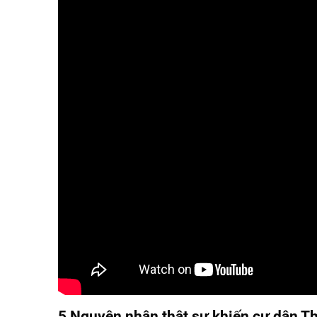
5 Nguyên nhân thật sự khiến cư dân T