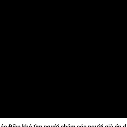
hảo Điền khó tìm người chăm sóc người già ổn đ