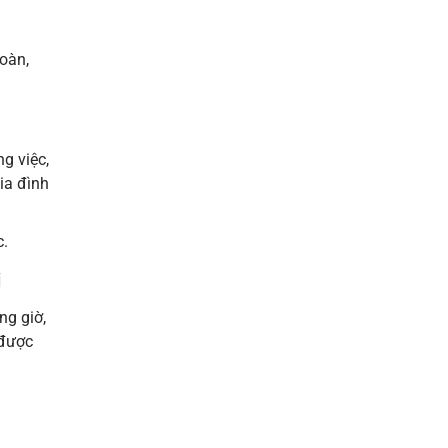
toàn,
g việc,
ia đình
c.
i
ng giờ,
 được