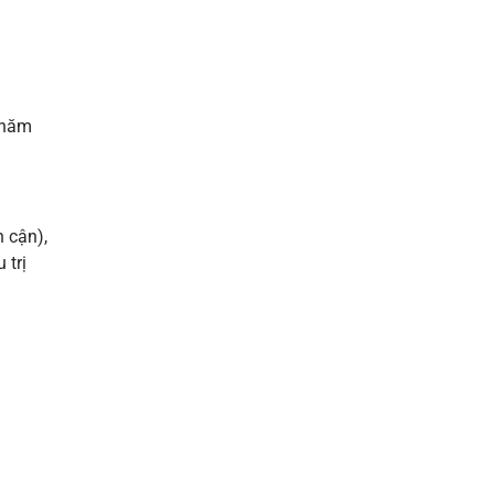
chăm
 cận),
 trị