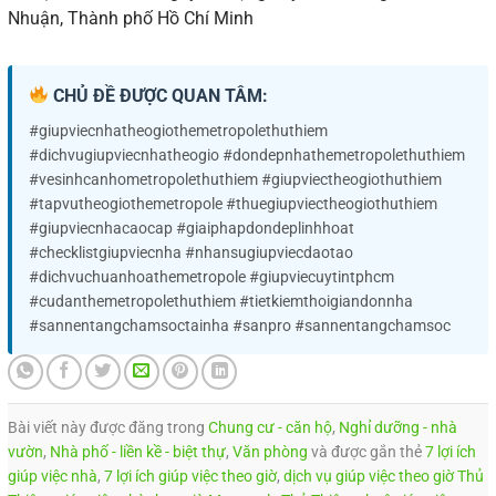
Nhuận, Thành phố Hồ Chí Minh
CHỦ ĐỀ ĐƯỢC QUAN TÂM:
#giupviecnhatheogiothemetropolethuthiem
#dichvugiupviecnhatheogio #dondepnhathemetropolethuthiem
#vesinhcanhometropolethuthiem #giupviectheogiothuthiem
#tapvutheogiothemetropole #thuegiupviectheogiothuthiem
#giupviecnhacaocap #giaiphapdondeplinhhoat
#checklistgiupviecnha #nhansugiupviecdaotao
#dichvuchuanhoathemetropole #giupviecuytintphcm
#cudanthemetropolethuthiem #tietkiemthoigiandonnha
#sannentangchamsoctainha #sanpro #sannentangchamsoc
Bài viết này được đăng trong
Chung cư - căn hộ
,
Nghỉ dưỡng - nhà
vườn
,
Nhà phố - liền kề - biệt thự
,
Văn phòng
và được gắn thẻ
7 lợi ích
giúp việc nhà
,
7 lợi ích giúp việc theo giờ
,
dịch vụ giúp việc theo giờ Thủ