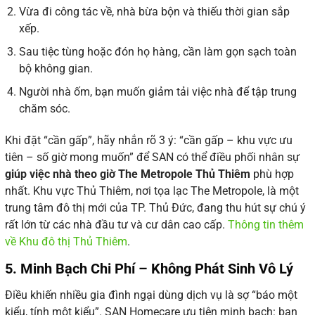
Vừa đi công tác về, nhà bừa bộn và thiếu thời gian sắp
xếp.
Sau tiệc tùng hoặc đón họ hàng, cần làm gọn sạch toàn
bộ không gian.
Người nhà ốm, bạn muốn giảm tải việc nhà để tập trung
chăm sóc.
Khi đặt “cần gấp”, hãy nhắn rõ 3 ý: “cần gấp – khu vực ưu
tiên – số giờ mong muốn” để SAN có thể điều phối nhân sự
giúp việc nhà theo giờ The Metropole Thủ Thiêm
phù hợp
nhất. Khu vực Thủ Thiêm, nơi tọa lạc The Metropole, là một
trung tâm đô thị mới của TP. Thủ Đức, đang thu hút sự chú ý
rất lớn từ các nhà đầu tư và cư dân cao cấp.
Thông tin thêm
về Khu đô thị Thủ Thiêm
.
5. Minh Bạch Chi Phí – Không Phát Sinh Vô Lý
Điều khiến nhiều gia đình ngại dùng dịch vụ là sợ “báo một
kiểu, tính một kiểu”. SAN Homecare ưu tiên minh bạch: bạn