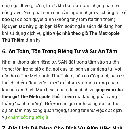
chọn gói theo giờ/ca; trước khi bắt đầu, xác nhận phạm vi
công việc. Nếu phát sinh nhu cầu ngoài phạm vi, chúng tôi sẽ
báo lại để bạn quyết định (không tự ý làm rồi tính thêm).
Nguyên tắc này giúp bạn kiểm soát ngân sách dễ dàng hơn
khi sử dụng dịch vụ
giúp việc nhà theo giờ The Metropole
Thủ Thiêm
định kỳ.
6. An Toàn, Tôn Trọng Riêng Tư và Sự An Tâm
Nhà là không gian riêng tư. SAN đặt trọng tâm vào sự tôn
trọng: tôn trọng giờ giấc, nội quy, tài sản và sự riêng tư. Với
căn hộ ở The Metropole Thủ Thiêm, nếu có đồ giá trị, bạn có
thể chỉ điểm “khu vực lưu ý” để nhân sự tránh đụng chạm
không cần thiết. Mục tiêu là bạn dùng dịch vụ
giúp việc nhà
theo giờ The Metropole Thủ Thiêm
mà không phải căng
thẳng “canh chừng”. Đối với các gia đình có người lớn tuổi,
sự an tâm này càng quan trọng, tương tự như việc đặt dịch
vụ
chăm sóc người già
.
7. Đặt Lịch Dễ Dàng Cho Dịch Vụ Giúp Việc Nhà