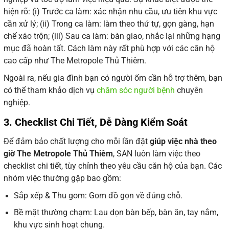
hiện rõ: (i) Trước ca làm: xác nhận nhu cầu, ưu tiên khu vực
cần xử lý; (ii) Trong ca làm: làm theo thứ tự, gọn gàng, hạn
chế xáo trộn; (iii) Sau ca làm: bàn giao, nhắc lại những hạng
mục đã hoàn tất. Cách làm này rất phù hợp với các căn hộ
cao cấp như The Metropole Thủ Thiêm.
Ngoài ra, nếu gia đình bạn có người ốm cần hỗ trợ thêm, bạn
có thể tham khảo dịch vụ
chăm sóc người bệnh
chuyên
nghiệp.
3. Checklist Chi Tiết, Dễ Dàng Kiểm Soát
Để đảm bảo chất lượng cho mỗi lần đặt
giúp việc nhà theo
giờ The Metropole Thủ Thiêm
, SAN luôn làm việc theo
checklist chi tiết, tùy chỉnh theo yêu cầu căn hộ của bạn. Các
nhóm việc thường gặp bao gồm:
Sắp xếp & Thu gom: Gom đồ gọn về đúng chỗ.
Bề mặt thường chạm: Lau dọn bàn bếp, bàn ăn, tay nắm,
khu vực sinh hoạt chung.