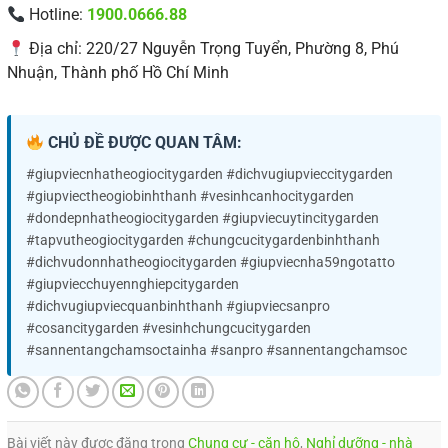
Hotline:
1900.0666.88
Địa chỉ: 220/27 Nguyễn Trọng Tuyển, Phường 8, Phú
Nhuận, Thành phố Hồ Chí Minh
CHỦ ĐỀ ĐƯỢC QUAN TÂM:
#giupviecnhatheogiocitygarden #dichvugiupvieccitygarden
#giupviectheogiobinhthanh #vesinhcanhocitygarden
#dondepnhatheogiocitygarden #giupviecuytincitygarden
#tapvutheogiocitygarden #chungcucitygardenbinhthanh
#dichvudonnhatheogiocitygarden #giupviecnha59ngotatto
#giupviecchuyennghiepcitygarden
#dichvugiupviecquanbinhthanh #giupviecsanpro
#cosancitygarden #vesinhchungcucitygarden
#sannentangchamsoctainha #sanpro #sannentangchamsoc
Bài viết này được đăng trong
Chung cư - căn hộ
,
Nghỉ dưỡng - nhà