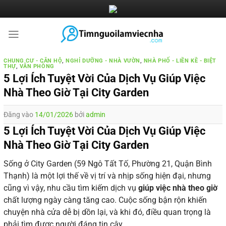
Bỏ
qua
nội
dung
CHUNG CƯ - CĂN HỘ
,
NGHỈ DƯỠNG - NHÀ VƯỜN
,
NHÀ PHỐ - LIỀN KỀ - BIỆT
THỰ
,
VĂN PHÒNG
5 Lợi Ích Tuyệt Vời Của Dịch Vụ Giúp Việc
Nhà Theo Giờ Tại City Garden
Đăng vào
14/01/2026
bởi
admin
5 Lợi Ích Tuyệt Vời Của Dịch Vụ Giúp Việc
Nhà Theo Giờ Tại City Garden
Sống ở City Garden (59 Ngô Tất Tố, Phường 21, Quận Bình
Thạnh) là một lợi thế về vị trí và nhịp sống hiện đại, nhưng
cũng vì vậy, nhu cầu tìm kiếm dịch vụ
giúp việc nhà theo giờ
chất lượng ngày càng tăng cao. Cuộc sống bận rộn khiến
chuyện nhà cửa dễ bị dồn lại, và khi đó, điều quan trọng là
phải tìm được người đáng tin cậy.